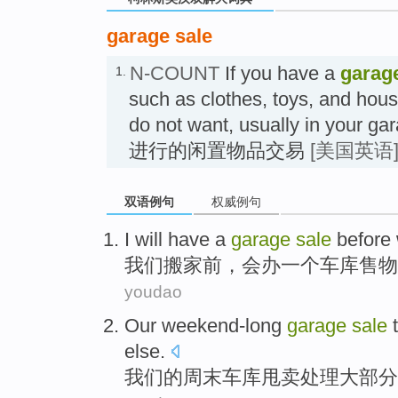
garage sale
N-COUNT
If you have a
garage
1.
such as clothes, toys, and hous
do not want, usually in yo
进行的闲置物品交易
[美国英语
双语例句
权威例句
I
will
have
a
garage
sale
before
我们
搬家
前，
会
办
一个
车库售物
youdao
Our
weekend-long
garage
sale
t
else
.
我们
的
周末
车库
甩卖处理
大部分