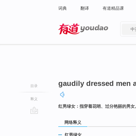
词典
翻译
有道精品课
中
有道 - 网易旗下搜索
gaudily dressed men
目录
释义
红男绿女：指穿着花哨、过分艳丽的男女
go
网络释义
top
红男绿女