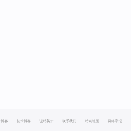
方博客
技术博客
诚聘英才
联系我们
站点地图
网络举报