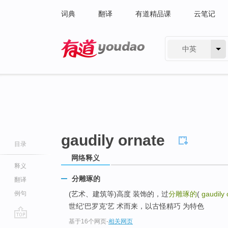
词典
翻译
有道精品课
云笔记
中英
有道 - 网易旗下搜索
gaudily ornate
目录
网络释义
释义
分雕琢的
翻译
例句
(艺术、建筑等)高度 装饰的，过
分雕琢的
(
gaudily 
世纪'巴罗克'艺 术而来，以古怪精巧 为特色
基于16个网页
-
相关网页
go