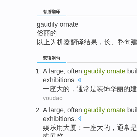
top
有道翻译
gaudily ornate
俗丽的
以上为机器翻译结果，长、整句
双语例句
A
large
,
often
gaudily
ornate
bui
exhibitions
.
一座
大
的，
通常
是
装饰华丽
的
建
youdao
A
large
,
often
gaudily
ornate
bui
exhibitions
.
娱乐
用大厦：
一
座
大
的，
通常
是
或
展览
。