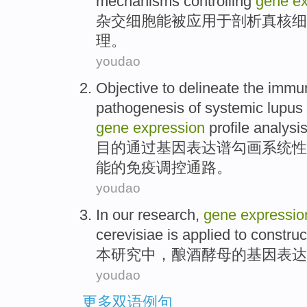
mechanisms
controlling
gene
ex
杂交
细胞
能
被
应用
于
剖析
真核
细
理
。
youdao
Objective to
delineate
the
immu
pathogenesis of
systemic
lupus
gene
expression
profile analysi
目的
通过
基因
表达
谱
勾画
系统性
能
的
免疫
调控
通路
。
youdao
In
our
research
,
gene
expressio
cerevisiae
is applied to
construc
本
研究
中
，
酿酒
酵母
的
基因
表达
youdao
更多双语例句