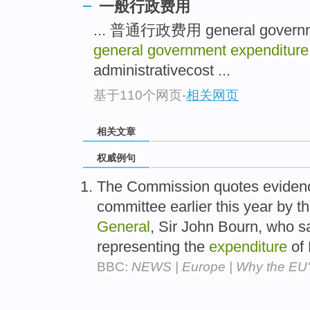
一般行政费用
... 普通行政费用 general govern
general government expenditure
administrativecost ...
基于110个网页
-
相关网页
相关文章
权威例句
The Commission quotes evidenc
committee earlier this year by t
General
, Sir John Bourn, who s
representing the
expenditure
of 
BBC:
NEWS | Europe | Why the EU's