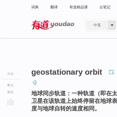
词典
翻译
有道精品课
云笔记
中英
有道 - 网易旗下搜索
geostationary orbit
目录
释义
地球同步轨道：一种轨道（即在
例句
卫星在该轨道上始终停留在地球
度与地球自转的速度相同。
go
top