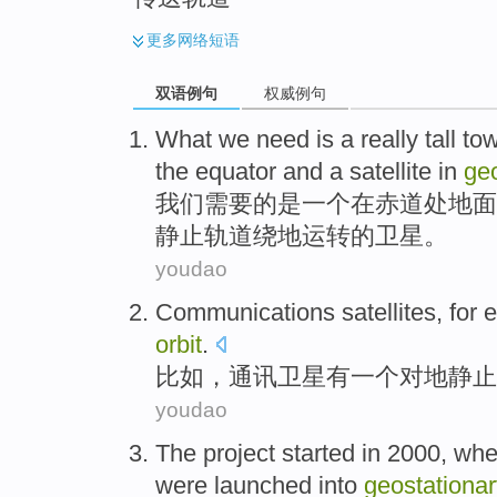
更多
网络短语
双语例句
权威例句
What we
need
is
a
really
tall
tow
the equator
and a
satellite
in
geo
我们
需要
的
是
一个
在
赤道
处
地面
静止
轨道绕地运转
的
卫星
。
youdao
Communications
satellites
,
for 
orbit
.
比如
，
通讯
卫星
有
一个
对地静止
youdao
The
project
started in
2000,
whe
were launched
into
geostationar