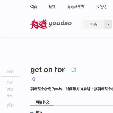
词典
翻译
有道精品课
云笔记
中英
有道 - 网易旗下搜索
get on for
目录
释义
朝着某个特定的年龄、时间等方向前进：指朝着某个
用法
例句
网络释义
go
接近