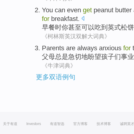
You
can
even
get
peanut butter
for
breakfast
.
早餐
时
你
甚至
可以
吃到
英式
松饼
《柯林斯英汉双解大词典》
Parents
are always
anxious
for
t
父母
总是
急切
地盼望孩子们事业
《牛津词典》
更多双语例句
关于有道
Investors
有道智选
官方博客
技术博客
诚聘英