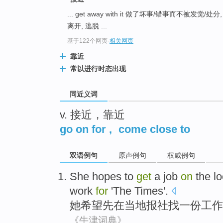
top
... get away with it 做了坏事/错事而不被发觉
离开, 逃脱 ...
基于122个网页
-
相关网页
靠近
常以进行时态出现
同近义词
v. 接近，靠近
go on for
,
come close to
双语例句
原声例句
权威例句
She
hopes to
get
a
job
on
the lo
work
for
'The Times'
.
她
希望
先
在
当地
报社
找
一
份
工作
《牛津词典》