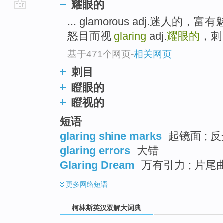
耀眼的
go
... glamorous adj.迷人的，
top
怒目而视
glaring
adj.
耀眼的
，刺目
基于471个网页
-
相关网页
刺目
瞪眼的
瞪视的
短语
glaring shine marks
起镜面 ; 
glaring errors
大错
Glaring Dream
万有引力 ; 片尾
更多
网络短语
柯林斯英汉双解大词典