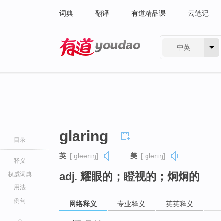
词典
翻译
有道精品课
云笔记
中英
有道 - 网易旗下搜索
glaring
目录
英
[ˈɡleərɪŋ]
美
[ˈɡlerɪŋ]
释义
adj. 耀眼的；瞪视的；炯炯的
权威词典
用法
例句
网络释义
专业释义
英英释义