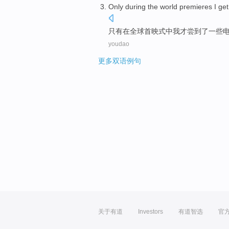
Only
during
the
world
premieres
I
get
只有
在
全球
首映式中
我
才
尝到
了
一些
youdao
更多双语例句
关于有道
Investors
有道智选
官