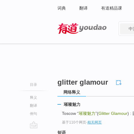
词典
翻译
有道精品课
中
有道 - 网易旗下搜索
glitter glamour
目录
网络释义
释义
璀璨魅力
翻译
Toscow “
璀璨魅力
”(
Glitter Glamour
) 
例句
基于110个网页
-
相关网页
go
短语