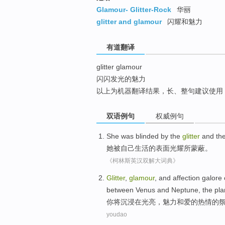
top
Glamour- Glitter-Rock
华丽
glitter and glamour
闪耀和魅力
有道翻译
glitter glamour
闪闪发光的魅力
以上为机器翻译结果，长、整句建议使用
双语例句
权威例句
She
was
blinded
by
the
glitter
and th
她
被
自己
生活
的
表面
光耀所
蒙蔽。
《柯林斯英汉双解大词典》
Glitter
,
glamour
,
and
affection
galore
between
Venus
and
Neptune
, the pl
你
将
沉浸在光亮，
魅力
和
爱
的
热情
的
youdao