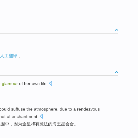
人工翻译
。
e
glamour
of
her own
life
.
could
suffuse
the
atmosphere
,
due
to a rendezvous
anet
of
enchantment
.
氛围中
，
因为
金星
和有
魔法
的
海王星会合
。