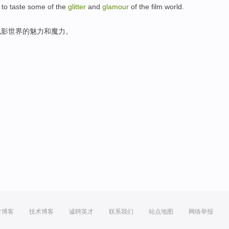
 to
taste
some
of
the
glitter
and
glamour
of the
film
world
.
电影
世界
的
魅力
和
魔力。
方博客
技术博客
诚聘英才
联系我们
站点地图
网络举报