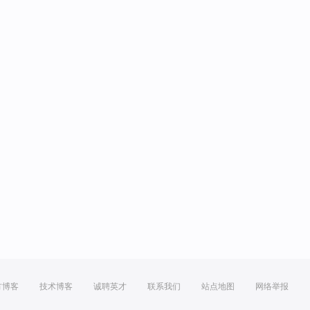
方博客
技术博客
诚聘英才
联系我们
站点地图
网络举报