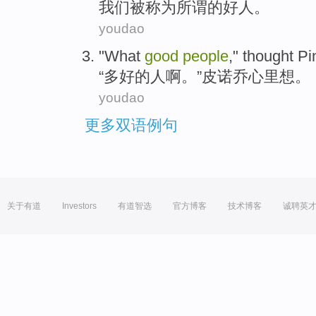
我们
被
称为
所谓
的
好人
。
youdao
"
What
good
people
,"
thought
Pi
“
多
好的
人
啊。”
皮
诺乔心里
想
。
youdao
更多双语例句
关于有道
Investors
有道智选
官方博客
技术博客
诚聘英