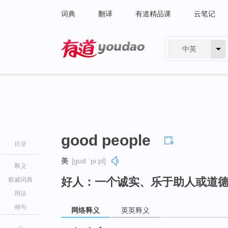
词典
翻译
有道精品课
云笔记
中英
有道 - 网易旗下搜索
good people
目录
美
[ɡʊd ˈpiːpl]
释义
好人：一个诚实、乐于助人或道
权威词典
用法
例句
网络释义
英英释义