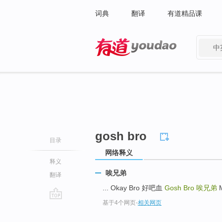
词典
翻译
有道精品课
中
有道 - 网易旗下搜索
gosh bro
目录
网络释义
释义
唉兄弟
翻译
... Okay Bro 好吧血
Gosh Bro
唉兄弟
M
基于4个网页
-
相关网页
go
top