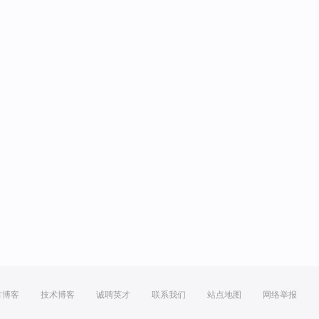
方博客
技术博客
诚聘英才
联系我们
站点地图
网络举报