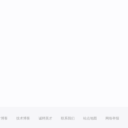
方博客
技术博客
诚聘英才
联系我们
站点地图
网络举报