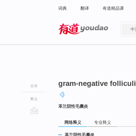
词典
翻译
有道精品课
中
有道 - 网易旗下搜索
gram-negative folliculi
目录
释义
革兰阴性毛囊炎
go
网络释义
专业释义
top
革兰阴性毛囊炎