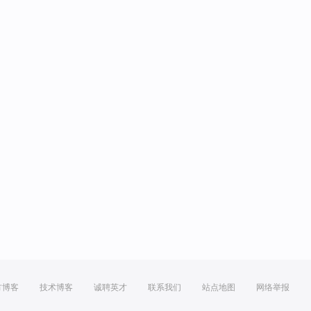
方博客
技术博客
诚聘英才
联系我们
站点地图
网络举报