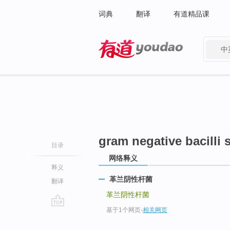
词典
翻译
有道精品课
中
有道 - 网易旗下搜索
gram negative bacilli 
目录
网络释义
释义
革兰阴性杆菌
翻译
革兰阴性杆菌
基于1个网页
-
相关网页
go
top