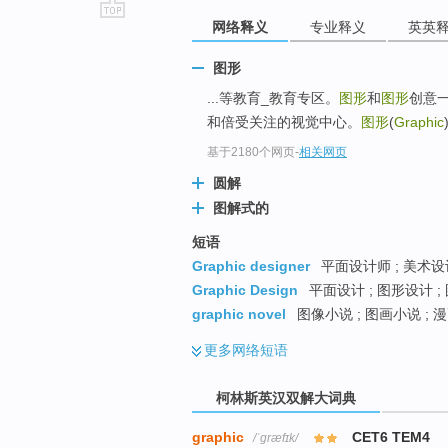
网络释义
专业释义
英英
go
top
图形
...等教育_教育专区。
图形
和
图形
创意
和倍受关注的视觉中心。
图形
(
Graphic
基于2180个网页
-
相关网页
圆解
图解式的
短语
Graphic designer
平面设计师 ; 美术设
Graphic Design
平面设计 ; 图形设计 ;
graphic novel
图像小说 ; 图画小说 ; 
更多
网络短语
柯林斯英汉双解大词典
graphic
CET6 TEM4
/ˈɡræfɪk/