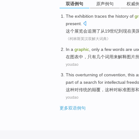
双语例句
原声例句
权威
The
exhibition
traces
the
history
of
gr
present
.
这个
展览会
追溯
了
从
19
世纪
到
现在
美
《柯林斯英汉双解大词典》
In
a
graphic
,
only
a few
words are
us
在
图表
中，
只有
几个
词
用来
解释
图片
youdao
This
overturning
of
convention
, this 
part of
a
search
for
intellectual
freed
这种
对
传统
的
颠覆
，这种
对
标准
图形
youdao
更多双语例句