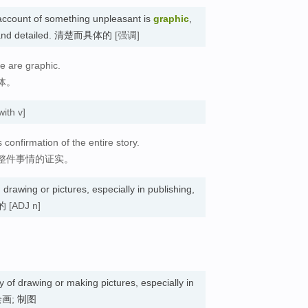
 account of something unpleasant is
graphic
,
ear and detailed. 清楚而具体的
[强调]
e are graphic.
体。
ith v]
 confirmation of the entire story.
整件事情的证实。
rawing or pictures, especially in publishing,
画的
[ADJ n]
ty of drawing or making pictures, especially in
. 绘画; 制图