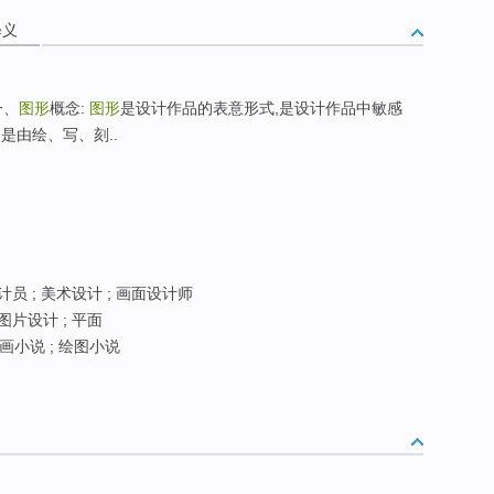
释义
一、
图形
概念:
图形
是设计作品的表意形式,是设计作品中敏感
)是由绘、写、刻..
计员 ; 美术设计 ; 画面设计师
 图片设计 ; 平面
漫画小说 ; 绘图小说