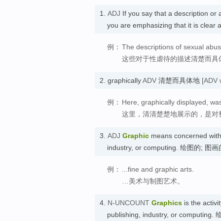
1.
ADJ
If you say that a description or
you are emphasizing that it is cl
例：
The descriptions of sexual abus
这些对于性虐待的描述清楚而具
2.
graphically
ADV
清楚而具体地
[ADV w
例：
Here, graphically displayed, was
这里，清清楚楚地展示的，是对
3.
ADJ
Graphic
means concerned with d
industry, or computing. 绘图的; 图
例：
...fine and graphic arts.
…美术与制图艺术。
4.
N-UNCOUNT
Graphics
is the activi
publishing, industry, or computing