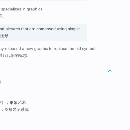
specializes in graphics.
商。
nd pictures that are composed using simple
s. 图形
ay released a new graphic to replace the old symbol.
以取代旧的标志。
词
计
等）；形象艺术
，图形显示系统