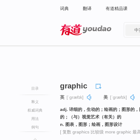
词典
翻译
有道精品课
中
有道 - 网易旗下搜索
graphic
目录
英
[ˈɡræfɪk]
美
[ˈɡræfɪk]
释义
adj. 详细的，生动的；绘画的；图形
权威词典
的；（与）视觉艺术（有关）的
用法
n. 图表，图形；绘画，图形设计
例句
[ 复数 graphics 比较级 more graphic 最高级