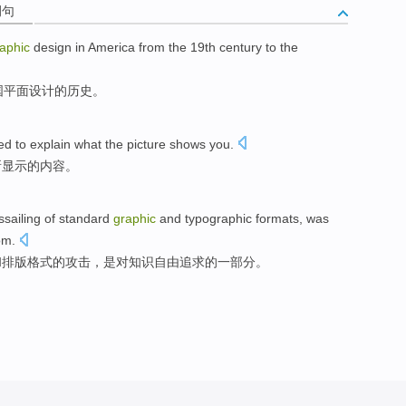
例句
aphic
design
in
America
from
the
19th
century
to
the
国
平面
设计
的
历史
。
ed to
explain
what
the
picture
shows
you.
所显示
的
内容。
assailing
of
standard
graphic
and
typographic
formats
,
was
om
.
和
排版
格式
的攻击，
是
对
知识
自由
追求
的
一部分
。