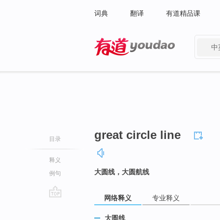
词典
翻译
有道精品课
中
有道 - 网易旗下搜索
great circle line
目录
释义
大圆线，大圆航线
例句
网络释义
专业释义
go
top
大圆线