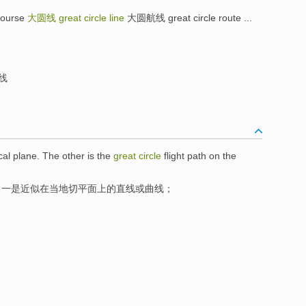
ourse
大圆线
great circle line
大圆航线 great circle route ...
线
cal
plane
. The other
is
the
great
circle
flight
path
on the
，一
是
近似
在
当地
切平面
上
的
直线
或
曲线
；