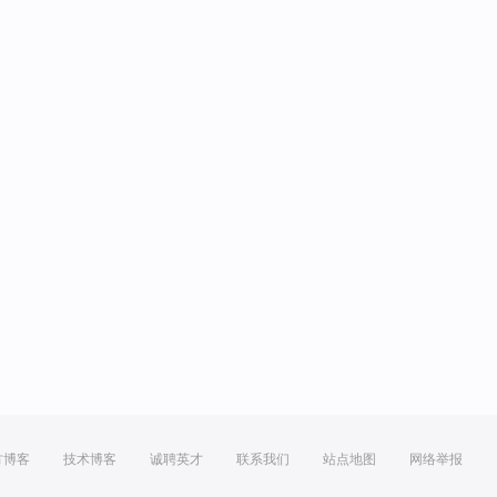
方博客
技术博客
诚聘英才
联系我们
站点地图
网络举报