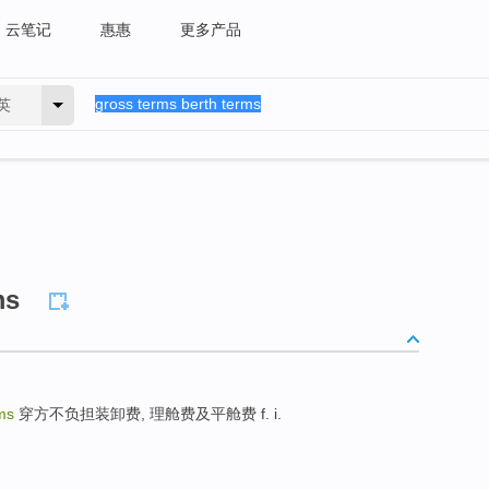
云笔记
惠惠
更多产品
英
ms
ms
穿方不负担装卸费, 理舱费及平舱费 f. i.