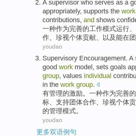
A
supervisor who serves
as a
g
appropriately
,
supports
the
work
contributions
,
and
shows
confid
一种
作为
完善
的
工作
模式
运行、
作
、
珍视
个体
贡献
、
以及
能在团
youdao
Supervisory
Encouragement
.
A
good
work
model
,
sets
goals
ap
group
,
values
individual
contrib
in the
work
group
.
有
管理
的
激励
。
一种
作为
完善
的
标
、
支持
团体
合作
、
珍视
个体
贡
的管理模式。
youdao
更多双语例句