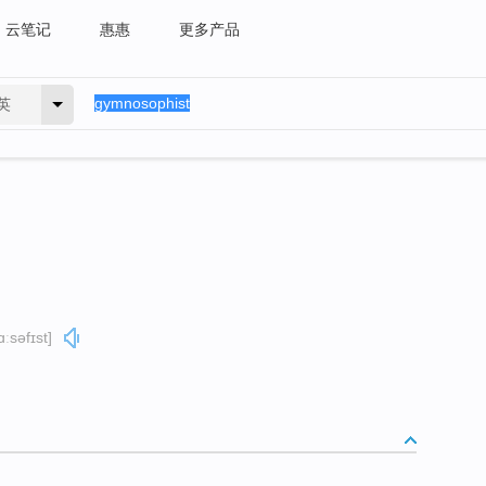
云笔记
惠惠
更多产品
英
ːsəfɪst]