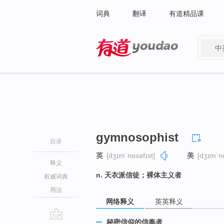
词典
翻译
有道精品课
中
有道 - 网易旗下搜索
gymnosophist
目录
英
[dʒɪmˈnɒsəfɪst]
美
[dʒɪmˈnɑ
释义
n. 天衣派信徒；裸体主义者
权威词典
用法
网络释义
英英释义
秘密信仰的信奉者