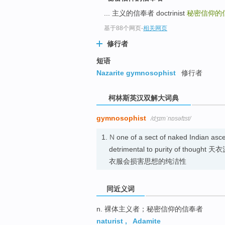
go
... 主义的信奉者 doctrinist
秘密信仰的
top
基于88个网页
-
相关网页
修行者
短语
Nazarite gymnosophist
修行者
柯林斯英汉双解大词典
gymnosophist
/dʒɪmˈnɒsəfɪst/
1.
N
one of a sect of naked Indian asce
detrimental to purity of 
衣服会损害思想的纯洁性
同近义词
n. 裸体主义者；秘密信仰的信奉者
naturist
,
Adamite