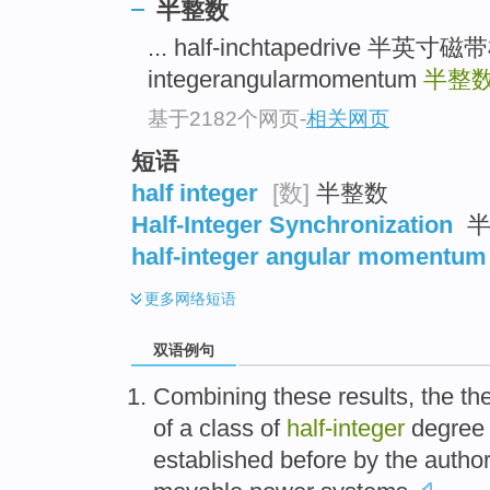
半整数
... half-inchtapedrive 半英寸
integerangularmomentum
半整
基于2182个网页
-
相关网页
短语
half integer
[数]
半整数
Half-Integer Synchronization
半
half-integer angular momentum
更多
网络短语
双语例句
Combining
these
results
, the
th
of a class
of
half-integer
degree 
established
before
by the author