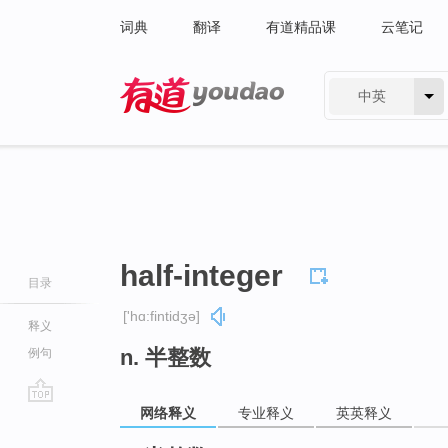
词典
翻译
有道精品课
云笔记
中英
有道 - 网易旗下搜索
half-integer
目录
['hɑ:fintidʒə]
释义
n. 半整数
例句
网络释义
专业释义
英英释义
go
top