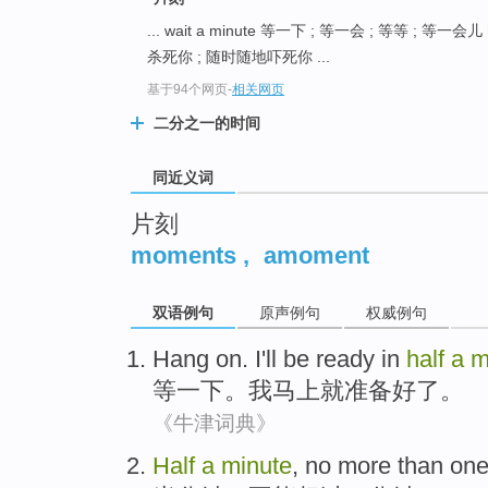
top
... wait a minute 等一下 ; 等一会 ; 等等 ; 等一会儿
杀死你 ; 随时随地吓死你 ...
基于94个网页
-
相关网页
二分之一的时间
同近义词
片刻
moments
,
amoment
双语例句
原声例句
权威例句
Hang on
.
I
'll
be
ready
in
half
a
m
等
一下
。
我
马上就
准备好
了。
《牛津词典》
Half
a
minute
,
no
more than
on