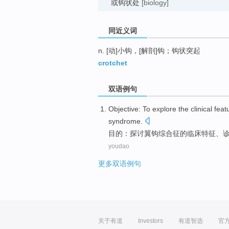
或钩状处
[biology]
同近义词
n. [动]小钩，[解剖]钩；钩状突起
crotchet
双语例句
Objective
:
To explore
the
clinical
feat
syndrome
.
目的
：
探讨
翼
钩
综合征
的
临床
特征
、
youdao
更多双语例句
关于有道
Investors
有道智选
官