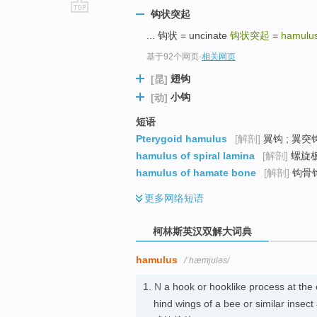
钩状突起
go
... 钩状 = uncinate
钩状突起
=
hamulu
top
基于92个网页
-
相关网页
翅钩
[昆]
小钩
[动]
短语
Pterygoid hamulus
[解剖]
翼钩 ; 翼突
hamulus of spiral lamina
[解剖]
螺旋
hamulus of hamate bone
[解剖]
钩骨
更多
网络短语
柯林斯英汉双解大词典
hamulus
/ˈhæmjʊləs/
1.
N
a hook or hooklike process at the
hind wings of a bee or sim