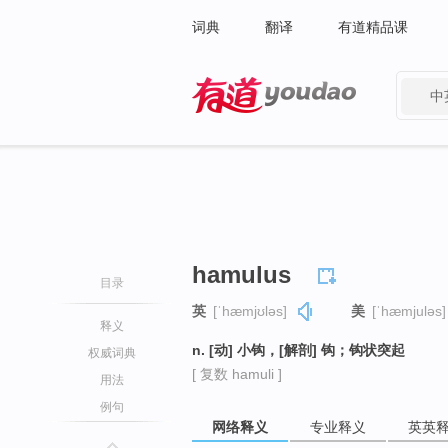
词典
翻译
有道精品课
中
有道 - 网易旗下搜索
hamulus
目录
英
[ˈhæmjʊləs]
美
[ˈhæmjuləs]
释义
n. [动] 小钩，[解剖] 钩；钩状突起
权威词典
[ 复数 hamuli ]
用法
例句
网络释义
专业释义
英英