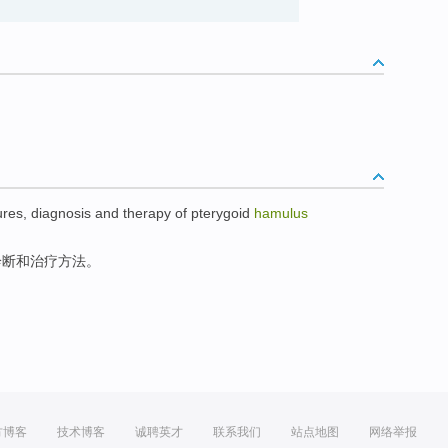
ures
,
diagnosis
and
therapy
of
pterygoid
hamulus
诊断
和
治疗方法
。
方博客
技术博客
诚聘英才
联系我们
站点地图
网络举报