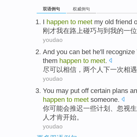
双语例句
权威例句
I
happen
to
meet
my
old friend
刚才
我
在
路上
碰巧
与到
我
的一位
youdao
And
you can
bet
he
'll
recognize
them
happen
to
meet
.
尽
可以
相信
，
两
个人
下一次
相遇
youdao
You
may
put off
certain
plans
a
happen
to
meet
someone
.
你
可能会
推迟
一些
计划
、忽视
生
人才肯
开始。
youdao