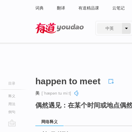
词典
翻译
有道精品课
云笔记
中英
有道 - 网易旗下搜索
happen to meet
目录
美
[ˈhæpən tu miːt]
释义
偶然遇见：在某个时间或地点偶
用法
例句
网络释义
go