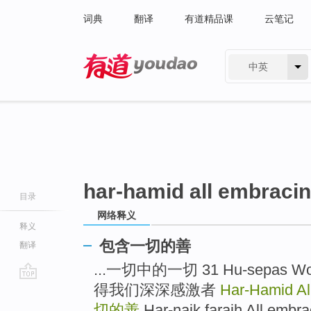
词典
翻译
有道精品课
云笔记
中英
有道 - 网易旗下搜索
har-hamid all embraci
目录
网络释义
释义
包含一切的善
翻译
...一切中的一切 31 Hu-sepas Worth
得我们深深感激者
Har-Hamid A
go
top
切的善
Har-naik faraih All e