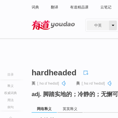
词典
翻译
有道精品课
云笔记
中英
有道 - 网易旗下搜索
hardheaded
目录
英
[ˌhɑːdˈhedɪd]
美
[ˌhɑːrdˈhedɪd]
释义
adj. 脚踏实地的；冷静的；无懈
权威词典
用法
例句
网络释义
英英释义