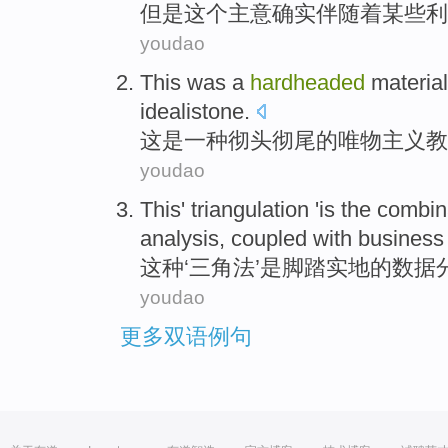
但是
这个
主意
确实
伴随着
某些
利
youdao
This
was
a
hardheaded
material
idealistone
.
这
是
一种
彻头彻尾的
唯物
主义教
youdao
This
'
triangulation
'
is
the combin
analysis
,
coupled with
business
这种
‘
三角法
’
是
脚踏实地
的
数据
youdao
更多双语例句