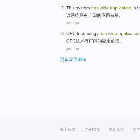
This
system
has
wide
application
in t
该
系统
具有
广阔
的
应用
前景
。
youdao
OPC
technology
has
wide
application
OPC
技术
有
广阔
的
应用
前景
。
youdao
更多双语例句
关于有道
Investors
有道智选
官