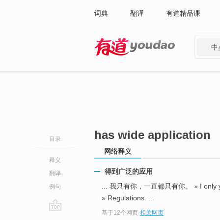
词典
翻译
有道精品课
中
有道 - 网易旗下搜索
has wide application
目录
网络释义
释义
得到广泛的应用
翻译
... 我只有你，一直都只有你。 » I only you
例句
» Regulations. ...
基于12个网页
-
相关网页
go