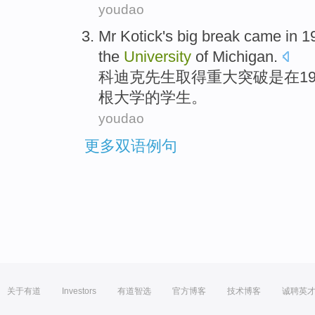
youdao
Mr Kotick
's
big
break came
in
1
the
University
of
Michigan
.
科迪
克先生取得
重大
突破
是
在
1
根
大学
的
学生
。
youdao
更多双语例句
关于有道
Investors
有道智选
官方博客
技术博客
诚聘英