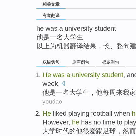
相关文章
top
有道翻译
he was a university student
他是一名大学生
以上为机器翻译结果，长、整句
双语例句
原声例句
权威例句
He
was
a
university
student
, a
week
.
他
是
一
名
大学生
，他
每周
来
我家
youdao
He
liked
playing
football
when
h
However
,
he
has
no time to play
大学
时代的
他
很爱
踢
足球
，
然而