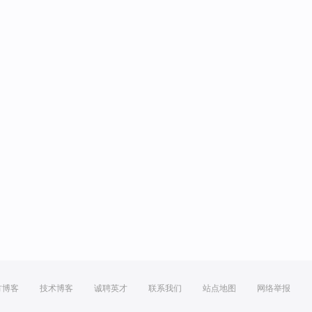
方博客
技术博客
诚聘英才
联系我们
站点地图
网络举报