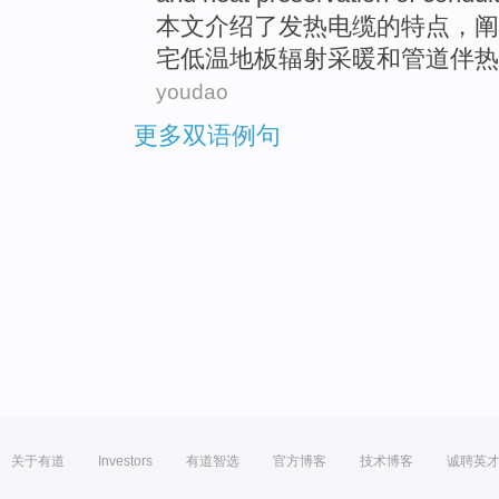
本文
介绍了
发热
电缆
的
特点
，
阐
宅低温
地板
辐射
采暖
和
管道伴
热
youdao
更多双语例句
关于有道
Investors
有道智选
官方博客
技术博客
诚聘英