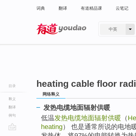
词典
翻译
有道精品课
云笔记
中英
有道 - 网易旗下搜索
heating cable floor rad
目录
网络释义
释义
发热电缆地面辐射供暖
翻译
例句
低温
发热电缆地面辐射供暖
（
He
heating
） 也是通常所说的电地
go
发热体，将97%的电能转换为