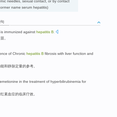
mic needles, sexual contact, or by contact
ormer name serum hepatitis)
例句
is
immunized against
hepatitis
B
.
疫苗。
rence
of
Chronic
hepatitis
B
fibrosis
with
liver
function and
功能
和
静脉定量
的
参考
。
emetionine
in the
treatment
of
hyperbilirubinemia for
胆红素血症
的
临床
疗效。