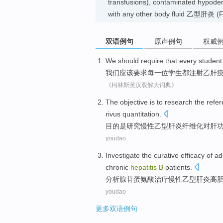
transfusions), contaminated hypoder
with any other body fluid 乙型肝炎 (F
双语例句
原声例句
权威
We
should
require that
every
student
我们
应该
要求
每
一位
学生
都注射
乙肝
《柯林斯英汉双解大词典》
The objective
is
to
research
the
refe
rivus
quantitation
.
目的
是
研究
慢性
乙型
肝炎
纤维化
对肝
youdao
Investigate
the curative
efficacy
of
ad
chronic
hepatitis
B
patients.
分析腺苷
蛋氨酸
治疗
慢性
乙型肝炎
高
youdao
更多双语例句