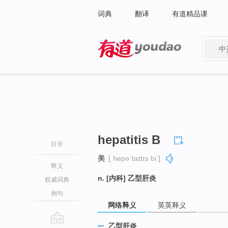
词典
翻译
有道精品课
中
有道 - 网易旗下搜索
hepatitis B
目录
美
[ˌhepəˈtaɪtɪs biː]
释义
n. [内科] 乙型肝炎
权威词典
例句
网络释义
英英释义
乙型肝炎