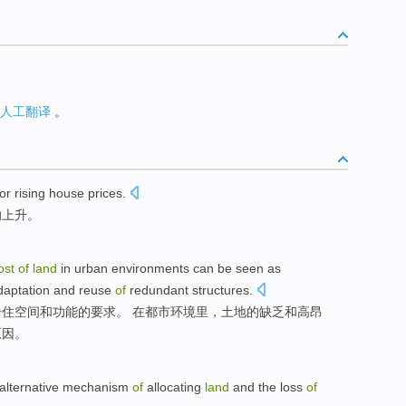
人工翻译
。
or
rising
house
prices
.
的
上升
。
ost
of
land
in
urban
environments
can be seen as
daptation and
reuse
of
redundant
structures
.
居住空间
和
功能
的
要求。
在
都市
环境
里，
土地
的
缺乏
和
高昂
原因
。
alternative
mechanism
of
allocating
land
and the
loss
of