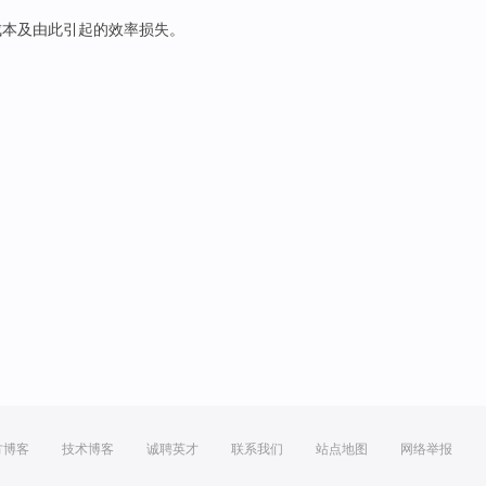
成本
及
由此引起的
效率
损失
。
方博客
技术博客
诚聘英才
联系我们
站点地图
网络举报