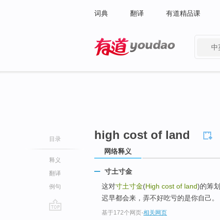
词典
翻译
有道精品课
中
有道 - 网易旗下搜索
high cost of land
目录
网络释义
释义
寸土寸金
翻译
这对
寸土寸金
(
High cost of land
)的筹
例句
迟早都会来，弄不好吃亏的是你自己。
基于172个网页
-
相关网页
go