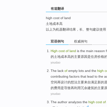
top
有道翻译
high cost of land
土地成本高
以上为机器翻译结果，长、整句建议使用
双语例句
权威例句
High
cost
of
land
is
the
main
reason f
的
土地
成本
高
的
主要
原因
是
住房
价格
youdao
The
lack
of
empty lots
and
the
high
c
contributing
factors
that
lead to the a
空间
再
设计
的
想法主要来自满足新的
的
费用
是导致
再利用
冗余
建筑
的
主要
youdao
The author
analyzes
the
high
cost
of