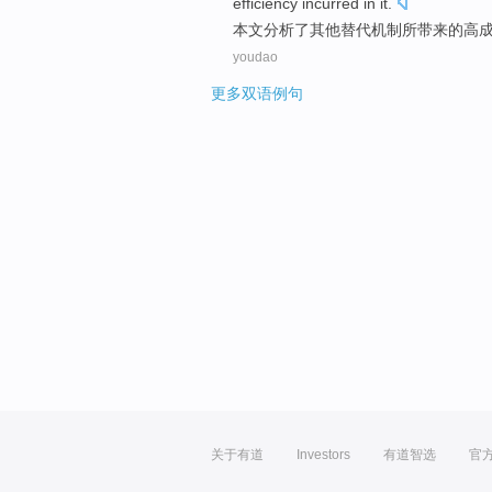
efficiency
incurred
in it.
本文
分析
了
其他替代
机制
所带来
的
高
youdao
更多双语例句
关于有道
Investors
有道智选
官