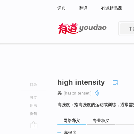
词典
翻译
有道精品课
中
有道 - 网易旗下搜索
high intensity
目录
美
[haɪ ɪnˈtensəti]
释义
高强度：指高强度的运动或训练，通常需
用法
例句
网络释义
专业释义
go
高强度