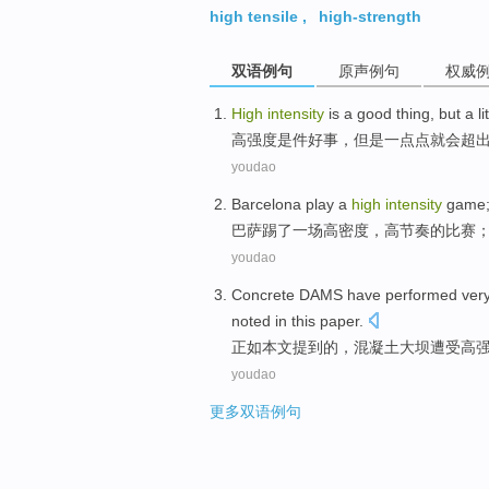
high tensile
,
high-strength
双语例句
原声例句
权威
High
intensity
is
a
good thing
,
but
a l
高
强度
是
件
好事，
但是
一点点
就会超
youdao
Barcelona
play
a
high
intensity
game
巴萨
踢
了一
场
高密度
，
高
节奏的比赛
youdao
Concrete
DAMS
have
performed
ver
noted
in this paper
.
正如
本文
提到
的，
混凝土
大坝
遭受
高
youdao
更多双语例句