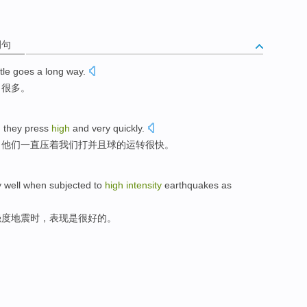
例句
ittle goes a long
way.
出很多。
;
they
press
high
and
very quickly
.
；
他们
一直压
着我们打
并且
球的运转很快。
y
well
when
subjected
to
high
intensity
earthquakes
as
强度
地震
时
，
表现
是
很
好的
。