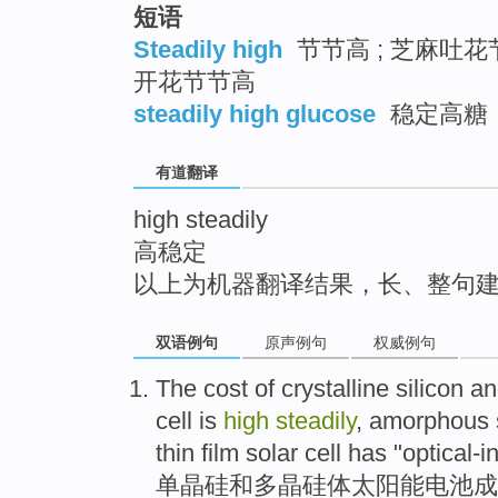
短语
top
Steadily high
节节高 ; 芝麻吐花
开花节节高
steadily high glucose
稳定高糖
有道翻译
high steadily
高稳定
以上为机器翻译结果，长、整句
双语例句
原声例句
权威例句
The
cost
of crystalline
silicon
an
cell
is
high
steadily
,
amorphous
thin film
solar cell
has
"optical-
单晶硅
和
多晶硅体
太阳能
电池
成