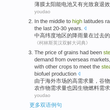
薄膜
太阳能电池又
有
光致
衰退
效
youdao
In the middle
to
high
latitudes
ra
the last
20-30
years.
中
高纬度地区
的
降雨量
在
过去
的
《柯林斯英汉双解大词典》
The
price
of
grains
had been
st
demand
from overseas
markets
with
other
crops
to meet the
ste
biofuel
production
由于
海外
市场
的
高
需求量
，
谷物
农作物
需求量也
因
生物燃料
需求
youdao
更多双语例句