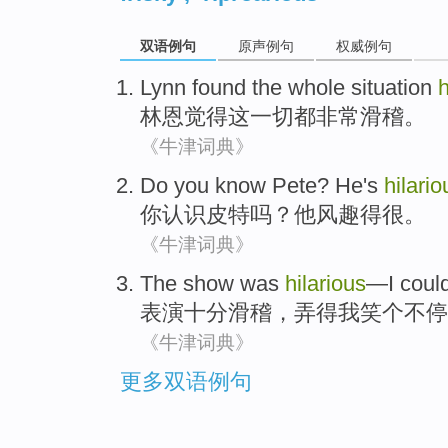
双语例句
原声例句
权威例句
Lynn
found
the
whole
situation
h
林恩
觉得
这
一切都
非常
滑稽。
《牛津词典》
Do you
know
Pete
?
He
's
hilario
你
认识
皮特
吗？
他
风趣
得很。
《牛津词典》
The show
was
hilarious
—
I
could
表演
十分
滑稽，弄得
我
笑个
不停
《牛津词典》
更多双语例句