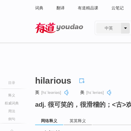
词典
翻译
有道精品课
云笔记
中英
有道 - 网易旗下搜索
hilarious
目录
英
[hɪˈleəriəs]
美
[hɪˈleriəs]
释义
adj. 很可笑的，很滑稽的；<古
权威词典
用法
例句
网络释义
英英释义