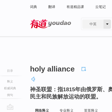
词典
翻译
有道精品课
云笔记
中英
有道 - 网易旗下搜索
holy alliance
目录
释义
神圣联盟：指1815年由俄罗斯
权威词典
例句
民主和民族解放运动的联盟。
网络释义
专业释义
英英释义