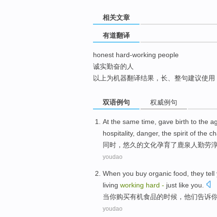
top
相关文章
有道翻译
honest hard-working people
诚实勤奋的人
以上为机器翻译结果，长、整句建议使用
双语例句
权威例句
At the same time
,
gave
birth to the
a
hospitality
, danger,
the
spirit
of the
ch
同时
，
悠久
的
文化
孕育
了鹿泉
人
勤劳
youdao
When
you
buy
organic
food
,
they
tell
living
working
hard
-
just like
you.
当
你
购买
有机
食品
的时候，
他们
告诉
youdao