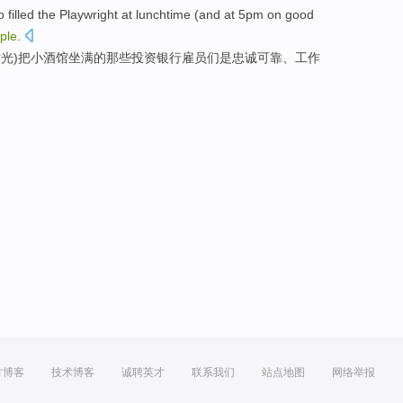
o
filled
the Playwright
at lunchtime
(and at
5
pm
on
good
ple
.
时光
)把
小
酒馆
坐满
的
那些
投资
银行
雇员
们是
忠诚可靠
、工作
方博客
技术博客
诚聘英才
联系我们
站点地图
网络举报