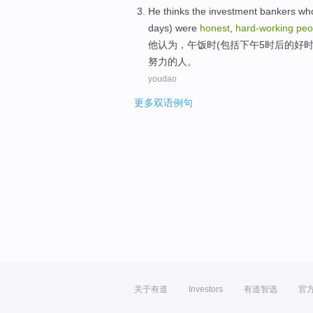
He
thinks
the
investment
bankers
wh
days
)
were
honest
,
hard-working
peo
他
认为
，
午饭
时(
包括下午
5
时后的
好
努力的人。
youdao
更多双语例句
关于有道
Investors
有道智选
官