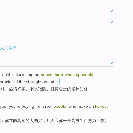
人工翻译
。
ge
-
old
culture
Luquan
honest
hard-working
people
,
aracter
of the
struggle
ahead
.
淳朴
、
热情好客
、不畏艰险、
拼搏
奋进
的
精神
品格
。
you, you
're
buying
from
real
people
,
who
make
an
honest
你：你
在
向
真实的
人
购买
，
那人和
你
一样
为求生
而
努力
工作。