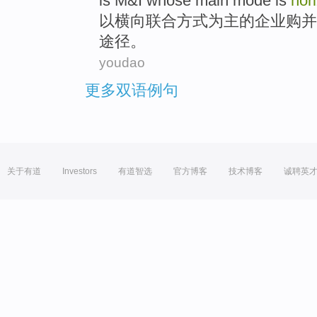
is
M&I whose
main
mode
is
hor
以
横向
联合
方式
为主
的企业
购并
途径
。
youdao
更多双语例句
关于有道
Investors
有道智选
官方博客
技术博客
诚聘英