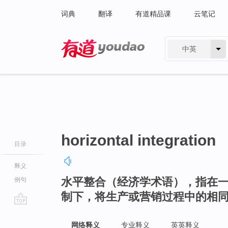
词典
翻译
有道精品课
云笔记
中英
有道 - 网易旗下搜索
horizontal integration
目录
释义
水平整合（经济学术语），指在
例句
制下，将生产或营销过程中的相
go
top
网络释义
专业释义
英英释义