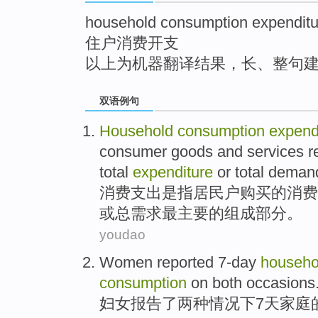
household consumption expenditu
住户消费开支
以上为机器翻译结果，长、整句
双语例句
Household
consumption
expend
consumer goods
and
services
r
total
expenditure
or
total
deman
消费
支出
是
指
居民户
购买
的
消费
或
总
需求
最主要
的
组成部分
。
youdao
Women
reported
7-day
househo
consumption
on
both
occasions
妇女
报告了
两种
情况下
7天
家庭