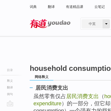
词典
翻译
有道精品课
云笔记
中英
有道 - 网易旗下搜索
household consumptio
目录
网络释义
释义
居民消费支出
翻译
例句
虽然零售仅占
居民消费支出
（
ho
expenditure
）的一部分，但它却是私人
go
consumption）一个强有力的指