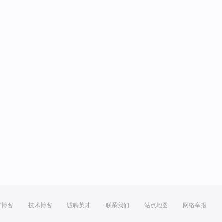
方博客
技术博客
诚聘英才
联系我们
站点地图
网络举报