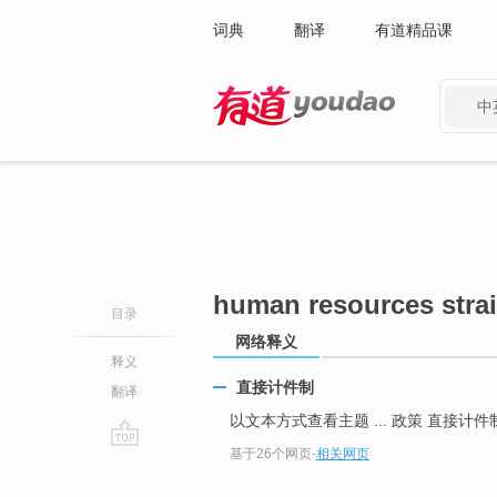
词典
翻译
有道精品课
中
有道 - 网易旗下搜索
human resources stra
目录
网络释义
释义
直接计件制
翻译
以文本方式查看主题 ... 政策 直接计件
基于26个网页
-
相关网页
go
top