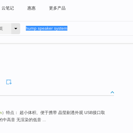
云笔记
惠惠
更多产品
英
m
）特点： 超小体积、便于携带 晶莹剔透外观 USB接口取
中高音 无渲染的低音 ...