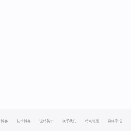
方博客
技术博客
诚聘英才
联系我们
站点地图
网络举报