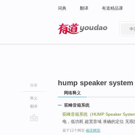
词典
翻译
有道精品课
中
有道 - 网易旗下搜索
hump speaker system
目录
网络释义
释义
驼峰音箱系统
翻译
驼峰音箱系统
（
HUMP Speaker Syste
电，低功耗 超宽音域 准确的定位 无瑕的
go
基于12个网页
-
相关网页
top