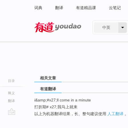
词典
翻译
有道精品课
云笔记
中英
有道 - 网易旗下搜索
相关文章
目录
有道翻译
释义
i&amp;#x27;ll come in a minute
翻译
打折期# x27;我马上就来
以上为机器翻译结果，长、整句建议使用
人工翻译
go
top