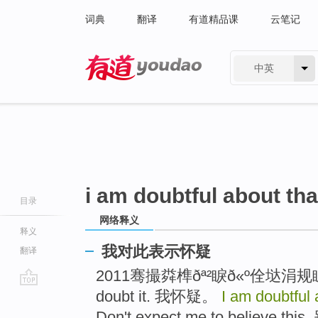
词典
翻译
有道精品课
云笔记
中英
有道 - 网易旗下搜索
i am doubtful about tha
目录
网络释义
释义
我对此表示怀疑
翻译
2011骞撮粦榫ðª²睙ð«º佺垯涓规
doubt it. 我怀疑。
I am doubtful 
go
top
Don't expect me to believe 