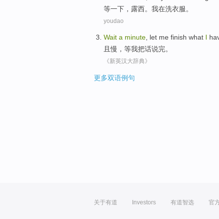
等
一下，露西。我在洗衣服。
youdao
Wait
a
minute
, let
me
finish
what
I
hav
且慢
，等
我
把话说
完。
《新英汉大辞典》
更多双语例句
关于有道
Investors
有道智选
官