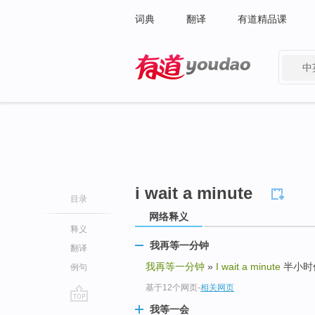
词典
翻译
有道精品课
中
有道 - 网易旗下搜索
i wait a minute
目录
网络释义
释义
我再等一分钟
翻译
我再等一分钟
»
I wait a minute
半小时作业 
例句
基于12个网页
-
相关网页
我等一会
go