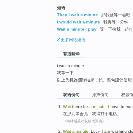
top
短语
Then I wait a minute
那我就等一会吧
I would wait a minute
我再等一分钟
Wait a minute I play
等一下拉我一起打
更多
网络短语
有道翻译
i wait a minute
我等一下
以上为机器翻译结果，长、整句建议使用
双语例句
原声例句
权威
Wait
there
for
a
minute
.
I
have to
ma
在那儿
等
会儿，
我
得
打
个
电话。
《柯林斯英汉双解大词典》
W
ait
a
minute
, Lucy.
I
am washing clo