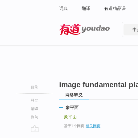
词典
翻译
有道精品课
中
有道 - 网易旗下搜索
image fundamental pl
目录
网络释义
释义
象平面
翻译
象平面
例句
基于1个网页
-
相关网页
go