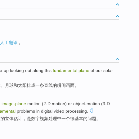
人工翻译
。
e-up looking out along this
fundamental
plane
of
our
solar
球、月球和
太阳
排成
一条
直线的
瞬间
画面。
o
image-
plane
motion (
2-D
motion)
or object-motion
(3-D
amental
problems
in
digital
video
processing
.
维的立体估计，
是
数字视频处理
中
一个
很
基本
的
问题
。