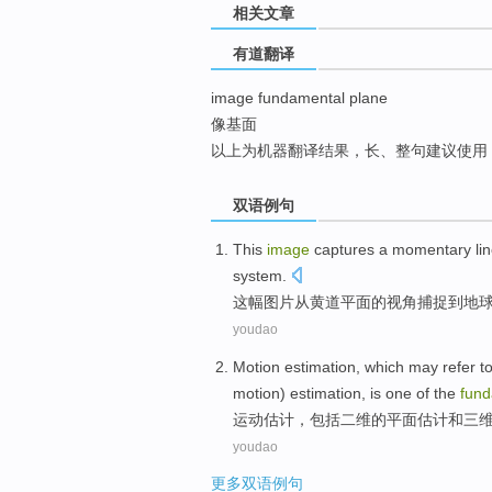
相关文章
top
有道翻译
image fundamental plane
像基面
以上为机器翻译结果，长、整句建议使用
双语例句
This
image
captures
a
momentary
lin
system.
这
幅图片
从黄道
平面
的
视角
捕捉
到地
youdao
Motion
estimation
, which may refer t
motion
) estimation, is
one
of the
fund
运动
估计
，包括二
维
的
平面估计
和
三
youdao
更多双语例句