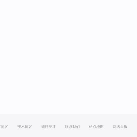
方博客
技术博客
诚聘英才
联系我们
站点地图
网络举报