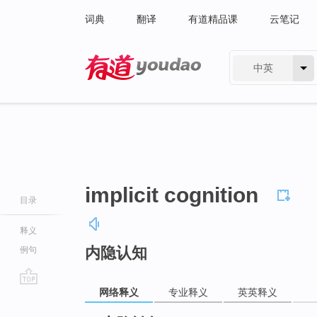
词典
翻译
有道精品课
云笔记
中英
有道 - 网易旗下搜索
implicit cognition
目录
释义
内隐认知
例句
网络释义
专业释义
英英释义
go
top