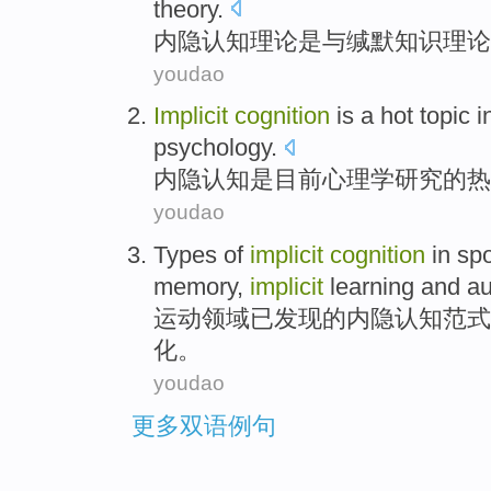
theory
.
内
隐
认知
理论
是
与
缄默
知识
理论
youdao
Implicit
cognition
is
a
hot topic
i
psychology
.
内隐
认知
是
目前
心理学
研究
的
热
youdao
Types
of
implicit
cognition
in
spo
memory
,
implicit
learning
and
au
运动
领域
已发现
的
内
隐
认知
范式
化
。
youdao
更多双语例句