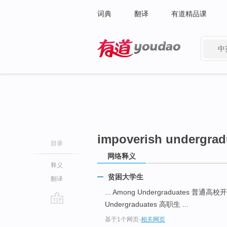
词典
翻译
有道精品课
中
有道 - 网易旗下搜索
impoverish undergrad
目录
网络释义
释义
贫困大学生
翻译
... Among Undergraduates 普通高
Undergraduates 高职生 ...
go
基于1个网页
-
相关网页
top