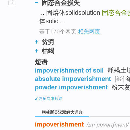
固态合金损失
go
... 固熔体solidsolution
固态合金损失
top
体solid ...
基于170个网页
-
相关网页
贫穷
枯竭
短语
impoverishment of soil
耗竭土
absolute impoverishment
[经]
powder impoverishment
粉末
更多
网络短语
柯林斯英汉双解大词典
impoverishment
/ɪmˈpɒvərɪʃmənt/