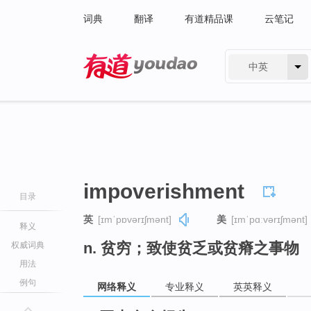
词典
翻译
有道精品课
云笔记
中英
有道 - 网易旗下搜索
impoverishment
目录
英
[ɪmˈpɒvərɪʃmənt]
美
[ɪmˈpɑːvərɪʃmənt]
释义
n. 贫穷；致使贫乏或贫瘠之事物
权威词典
用法
例句
网络释义
专业释义
英英释义