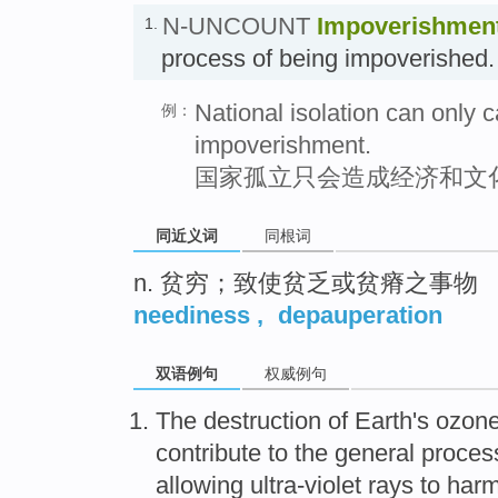
N-UNCOUNT
Impoverishmen
1.
process of being impoveris
National isolation can only 
例：
impoverishment.
国家孤立只会造成经济和文
同近义词
同根词
n. 贫穷；致使贫乏或贫瘠之事物
neediness
,
depauperation
双语例句
权威例句
The
destruction
of
Earth's
ozone
contribute to
the
general
proces
allowing
ultra-violet rays
to
har