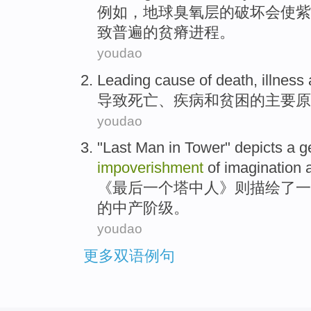
例如
，
地球
臭氧层
的
破坏
会
使
紫
致
普遍
的
贫瘠
进程
。
youdao
Leading cause
of
death
,
illness
导致
死亡
、
疾病
和
贫困
的
主要原
youdao
"
Last
Man
in Tower"
depicts
a
g
impoverishment
of
imagination
《
最后
一
个
塔中人
》
则描绘了
一
的
中产阶级
。
youdao
更多双语例句