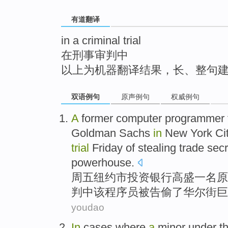
top
有道翻译
in a criminal trial
在刑事审判中
以上为机器翻译结果，长、整句
双语例句
原声例句
权威例句
A
former
computer
programmer
Goldman Sachs
in
New York Ci
trial
Friday
of
stealing
trade
secr
powerhouse
.
周五
纽约市
投资
银行
高盛
一
名原
判中
该程序员被告
偷了
华尔街
巨
youdao
In
cases where
a
minor under
t