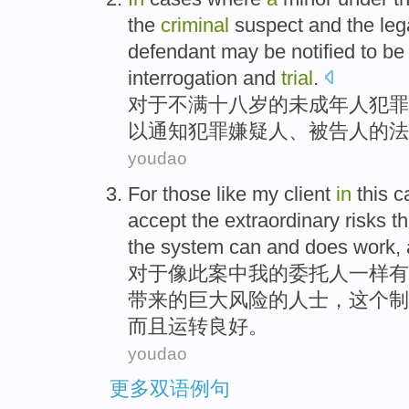
the
criminal
suspect
and the
leg
defendant
may be
notified
to
be
interrogation
and
trial
.
对于
不满
十八
岁
的
未成年
人
犯罪
以
通知
犯罪
嫌疑人
、
被告人
的
法
youdao
For those
like
my
client
in
this 
accept
the
extraordinary
risks
th
the
system
can
and does
work
,
对于
像
此案
中
我
的
委托人
一样
有
带来
的
巨大
风险
的人士，
这个
制
而且
运转良好。
youdao
更多双语例句