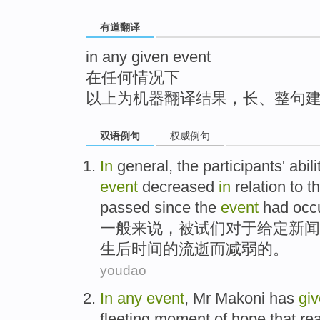
top
有道翻译
in any given event
在任何情况下
以上为机器翻译结果，长、整句
双语例句
权威例句
In
general
, the
participants
'
abili
event
decreased
in
relation to
t
passed
since
the
event
had occu
一般
来说，
被试
们对于
给定
新闻
生后
时间
的
流逝
而减弱
的
。
youdao
In
any
event
,
Mr Makoni
has
gi
fleeting
moment
of
hope
that
rea