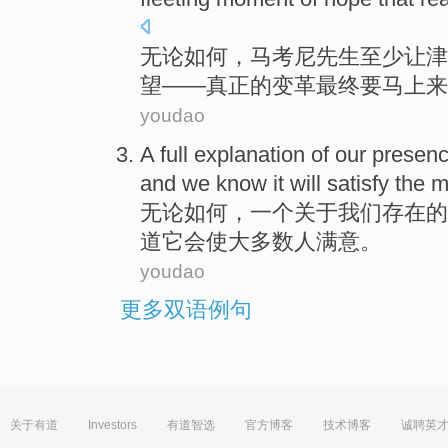
无论
如何，马考尼
先生
至少
让津
望
——
真正
的
变革
最终要马上来
youdao
A
full
explanation
of
our
presen
and
we
know
it
will
satisfy
the
m
无论
如何，
一个
关于
我们
存在
的
道
它
会
使
大多数
人
满意
。
youdao
更多双语例句
关于有道
Investors
有道智选
官方博客
技术博客
诚聘英